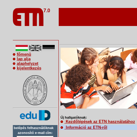
7.0
főmenü
lap alja
alaphelyzet
kijelentkezés
Új hallgatóknak:
Kezdőlépések az ETN használatához
Információ az ETN-ről
belépés felhasználóknak
azonosító e-mail cím: