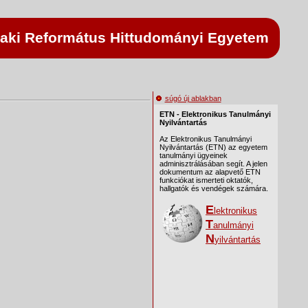
aki Református Hittudományi Egyetem
súgó új ablakban