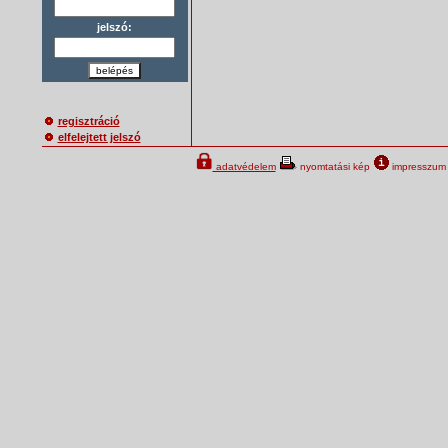
jelszó:
belépés
regisztráció
elfelejtett jelszó
adatvédelem
nyomtatási kép
impresszum