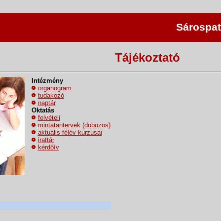
Sárospat
Tájékoztató
Intézmény
organogram
tudakozó
naptár
Oktatás
felvételi
mintatantervek (dobozos)
aktuális félév kurzusai
irattár
kérdőív